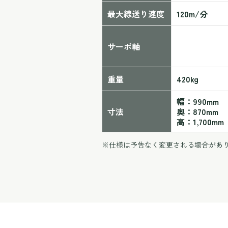
最大線送り速度
120m/分
サーボ軸
重量
420kg
幅：990mm
寸法
奥：870mm
高：1,700mm
※仕様は予告なく変更される場合があ