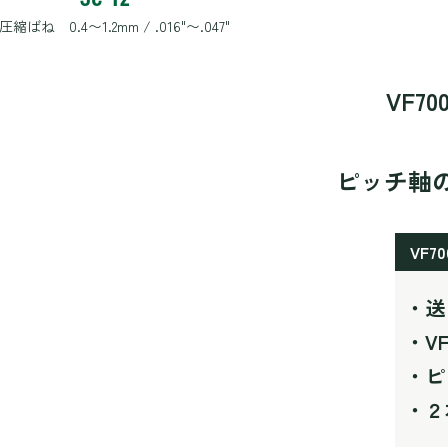
圧縮ばね 0.4〜1.2mm / .016"〜.047"
VF7
ピッチ軸
VF
・送
・V
・ピ
・２