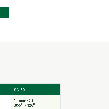
SC-30
1.4mm〜3.2mm
.055"〜.126"