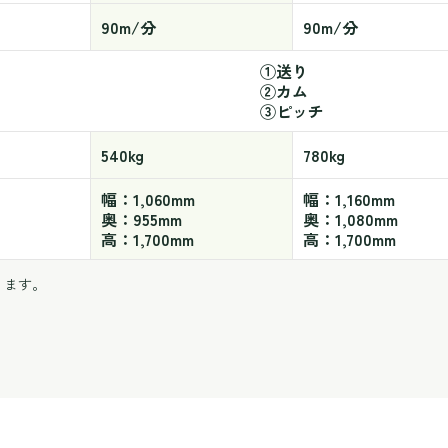
90m/分
90m/分
①送り
②カム
③ピッチ
540kg
780kg
幅：1,060mm
幅：1,160mm
奥：955mm
奥：1,080mm
高：1,700mm
高：1,700mm
ります。