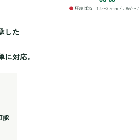
●
圧縮ばね 1.4〜3.2mm / .055"〜.1
承した
単に対応。
可能