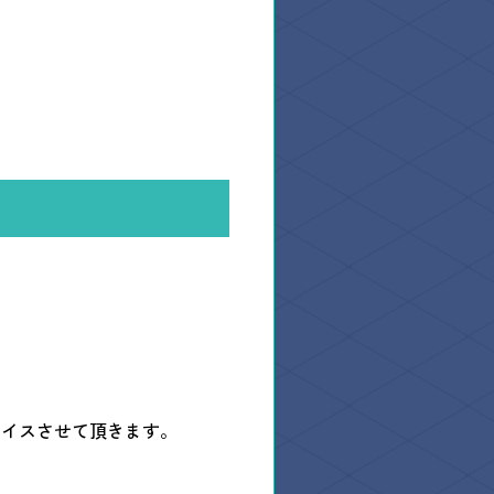
す。
さまざ
新興機械工業公式SNSアカウント
You can ex
al site
Official SNS
バイスさせて頂きます。