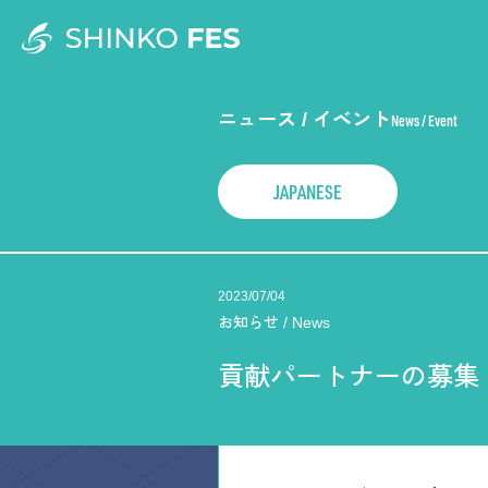
HOME
お気に
ニュース / イベント
News / Event
Favorite Product Lis
探検してみる
Deep Exploration
JAPANESE
開発の背景や考え方、詳細情報を深掘り
We show deep information about our p
2023/07/04
concept, and details.
お知らせ / News
知立センター
ニュ
貢献パートナーの募集
イベ
Chiryu Center
News/Eve