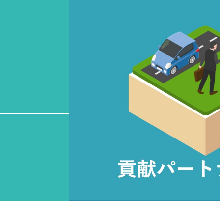
各製品の「気になる！」ボタンを押してお気に入り
入り製品一覧
すぐに製品をご確認いただけます。
SHINKO FES とは
t
You can save your favorite information by pressing 
About SHINKO FES
ばねから探す
quickly.
Search From Springs
してお伝えします。
ばね、部分形状、加工方法から技術や
roduct development background,
You can find our technical or product f
shapes, or manufacturing methods.
ース
バーチャル
貢献パート
現在お気に入り登録されている
製品はありません
ント
スタッフ
Contribution Partners
No saved information now.
nts
Virtual Staff
SHINKO FESは
より気軽に、より深く
製品をご理解頂けるように
製品情報を見る
Products List