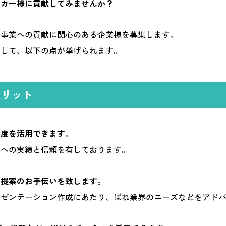
ーカー様に貢献してみませんか？
仮想展示会のコンセプトの下、
フィシャルサイトとは違った
ビジュアルで構築していま
の事業への貢献に関心のある企業様を募集します。
SHINKO FES is built
として、以下の点が挙げられます。
the concept of virtual exhibition site with a different visual from the offici
for easier and deeper understanding of our products.
メリット
名度を活用できます。
界への実績と信頼を有しております。
た提案のお手伝いを致します。
レゼンテーション作成にあたり、ばね業界のニーズなどをアド