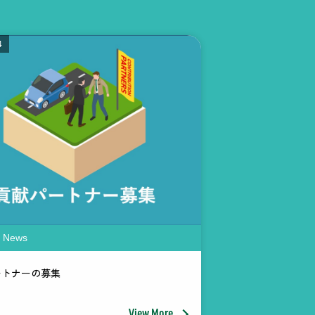
4
 News
ートナーの募集
View More