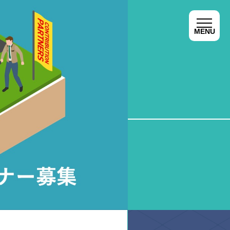
SHINKO FESとは
お気に入り
About SHINKO FES
Favorite
MENU
MENU
CLOSE
CLOSE
登録することで、
"Favorite" to check them again
製品の特長をお伝えします。
eatures from springs, their partial
ナー
YouTube
動画一覧
Youtube